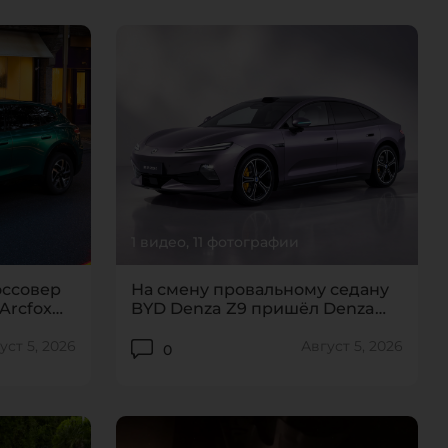
1 видео, 11 фотографии
оссовер
На смену провальному седану
Arcfox
BYD Denza Z9 пришёл Denza
Z9S
уст 5, 2026
Август 5, 2026
0