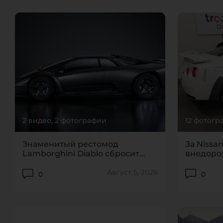
2 видео, 2 фотографии
12 фотогр
Знаменитый рестомод
За Nissa
Lamborghini Diablo сбросит
внедоро
крышу
полцен
Август 5, 2026
0
0