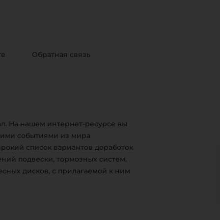
те
Обратная связь
л. На нашем интернет-ресурсе вы
жими событиями из мира
ирокий список вариантов доработок
ний подвески, тормозных систем,
есных дисков, с прилагаемой к ним