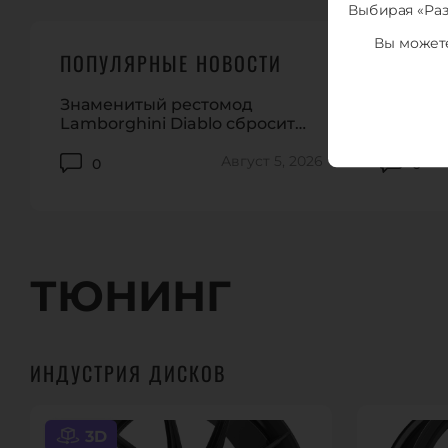
Выбирая «Раз
Вы можете
ПОПУЛЯРНЫЕ НОВОСТИ
Знаменитый рестомод
За Niss
Lamborghini Diablo сбросит
внедоро
крышу
полцен
Август 5, 2026
0
0
ТЮНИНГ
ИНДУСТРИЯ ДИСКОВ
3D