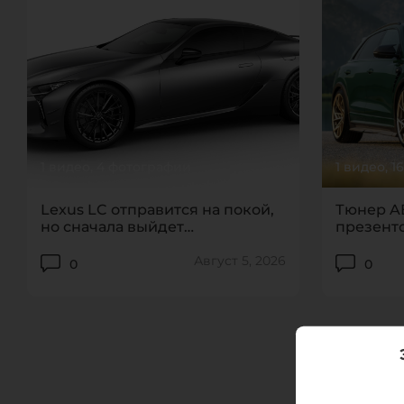
1 видео, 4 фотографии
1 видео, 
EVENTS
Lexus LC отправится на покой,
Тюнер AB
но сначала выйдет
презент
«прощальное» издание
Audi RS 
Август 5, 2026
0
0