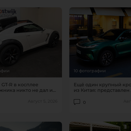
афии
10 фотографии
n GT-R в косплее
Ещё один крупный кр
жника никто не дал и
из Китая: представлен 
ы
Alpha T7
Август 5, 2026
Авг
0