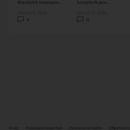
Blackbird показали
Scorpio-N для
на видео
домашнего рынка
Август 6, 2026
Август 6, 2026
0
0
ОБРАТНА
EVENTS
О нас
Редакция новостей
Реклама на сайте
Обратная с