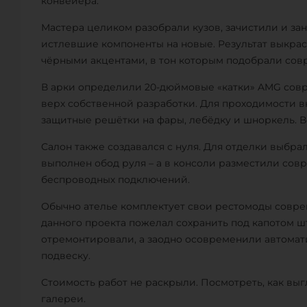
конвейера.
Мастера целиком разобрали кузов, зачистили и за
истлевшие компоненты на новые. Результат выкрас
чёрными акцентами, в тон которым подобрали сов
В арки определили 20-дюймовые «катки» AMG совр
верх собственной разработки. Для проходимости 
защитные решётки на фары, лебёдку и шноркель. 
Салон также создавался с нуля. Для отделки выбрал
выполнен обод руля – а в консоли разместили со
беспроводных подключений.
Обычно ателье комплектует свои рестомоды совр
данного проекта пожелал сохранить под капотом шт
отремонтировали, а заодно осовременили автомат
подвеску.
Стоимость работ не раскрыли. Посмотреть, как выг
галереи.