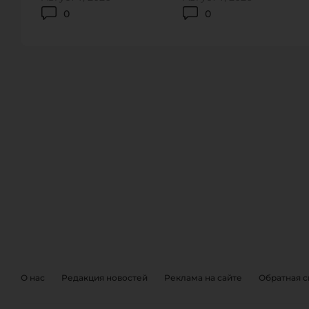
0
0
ОБРАТНА
EVENTS
О нас
Редакция новостей
Реклама на сайте
Обратная с
Также, вы можете отправить 