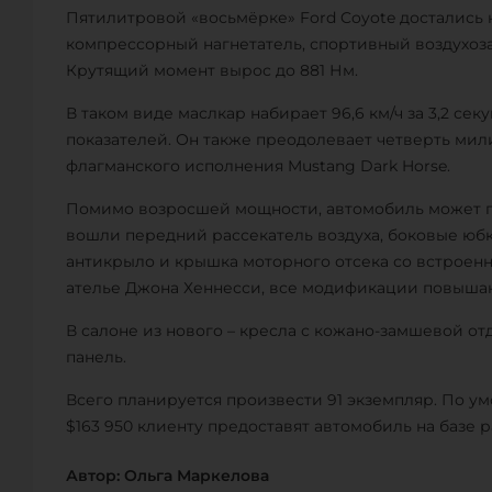
Пятилитровой «восьмёрке» Ford Coyote достались
компрессорный нагнетатель, спортивный воздухоз
Крутящий момент вырос до 881 Нм.
В таком виде маслкар набирает 96,6 км/ч за 3,2 се
показателей. Он также преодолевает четверть мили за
флагманского исполнения Mustang Dark Horse.
Помимо возросшей мощности, автомобиль может по
вошли передний рассекатель воздуха, боковые юбк
антикрыло и крышка моторного отсека со встроен
ателье Джона Хеннесси, все модификации повышаю
В салоне из нового – кресла с кожано-замшевой от
панель.
Всего планируется произвести 91 экземпляр. По у
$163 950 клиенту предоставят автомобиль на базе р
Автор: Ольга Маркелова