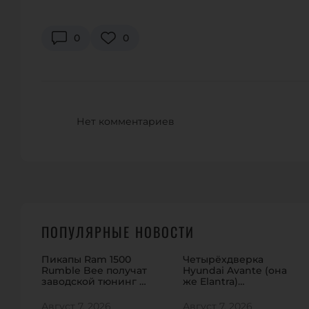
0
0
Нет комментариев
ПОПУЛЯРНЫЕ НОВОСТИ
Пикапы Ram 1500
Четырёхдверка
Rumble Bee получат
Hyundai Avante (она
заводской тюнинг на
же Elantra)
912 сил
обновилась в Корее
Август 7, 2026
Август 7, 2026