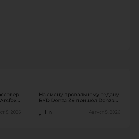
персональных данных.
130
265
оссовер
На смену провальному седану
Arcfox
BYD Denza Z9 пришёл Denza
Z9S
ст 5, 2026
Август 5, 2026
0