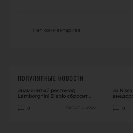
Нет комментариев
ПОПУЛЯРНЫЕ НОВОСТИ
Знаменитый рестомод
За Niss
Lamborghini Diablo сбросит
внедоро
крышу
полцен
Август 5, 2026
0
0