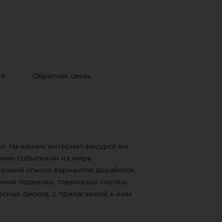
те
Обратная связь
л. На нашем интернет-ресурсе вы
жими событиями из мира
ирокий список вариантов доработок
ний подвески, тормозных систем,
есных дисков, с прилагаемой к ним