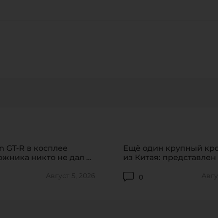
1:03
я соглашаюсь на обработку 
CANCEL
ОТПРАВИТЬ
Нажимая на кнопку «ОТПРАВИТЬ» или используя адрес
обратной связи support@formacar.com, я
соглашаюсь на
обработку персональных данных
.
87
ПЕРЕЙТИ
an GT-R в косплее
Ещё один крупный кр
жника никто не дал и
из Китая: представлен 
ы
Alpha T7
Август 5, 2026
Авгу
0