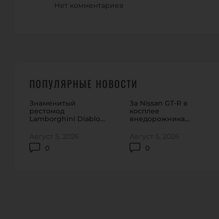
Нет комментариев
ПОПУЛЯРНЫЕ НОВОСТИ
Знаменитый
За Nissan GT-R в
рестомод
косплее
Lamborghini Diablo
внедорожника
сбросит крышу
никто не дал и
полцены
Август 5, 2026
Август 5, 2026
0
0