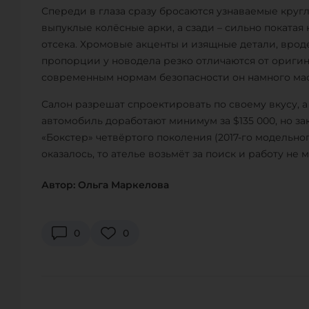
Спереди в глаза сразу бросаются узнаваемые круг
выпуклые колёсные арки, а сзади – сильно поката
отсека. Хромовые акценты и изящные детали, вроде
пропорции у новодела резко отличаются от оригин
современным нормам безопасности он намного ма
Салон разрешат спроектировать по своему вкусу, а
автомобиль доработают минимум за $135 000, но з
«Бокстер» четвёртого поколения (2017-го модельног
оказалось, то ателье возьмёт за поиск и работу не м
Автор: Ольга Маркелова
0
0