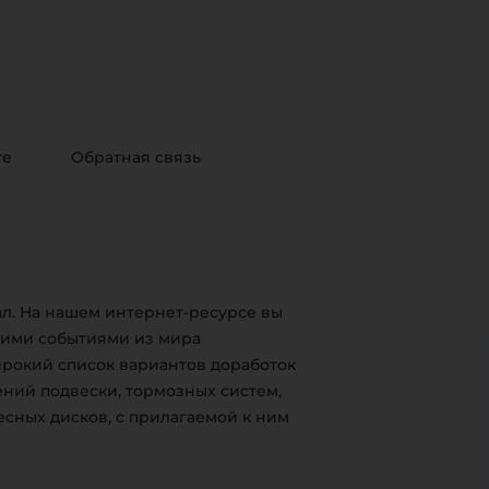
те
Обратная связь
л. На нашем интернет-ресурсе вы
жими событиями из мира
ирокий список вариантов доработок
ний подвески, тормозных систем,
есных дисков, с прилагаемой к ним