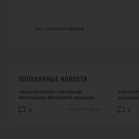
Нет комментариев
ПОПУЛЯРНЫЕ НОВОСТИ
«Аналоговый» гиперкар
Mahindr
Hennessey Blackbird показали
вездехо
на видео
домашн
Август 6, 2026
0
0