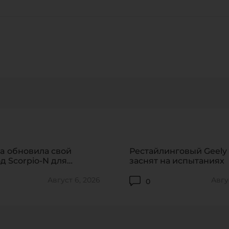
я соглашаюсь на обработку 
CANCEL
ОТПРАВИТЬ
Нажимая на кнопку «ОТПРАВИТЬ» или используя адрес
обратной связи support@formacar.com, я
соглашаюсь на
обработку персональных данных
.
87
ПЕРЕЙТИ
a обновила свой
Рестайлинговый Geely
д Scorpio-N для
заснят на испытаниях
его рынка
Август 6, 2026
Авгу
0