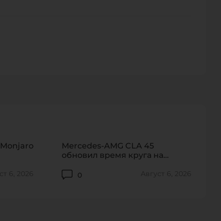
персональных данных.
130
265
 Monjaro
Mercedes-AMG CLA 45
обновил время круга на
«Северной петле»
ст 6, 2026
Август 6, 2026
0