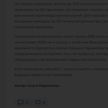
По словам компании, вплоть до 57% металлических
напечатать на 3D-принтере, что позволит снизить
для мелких производственных серий. Для массовог
выгодным методом, но 3D-печать актуальна там, гд
пожелания заказчика.
Показанный внедорожник имеет длину 4783 мм и ра
насчитывает 5265 мм в длину, а колёсная база удли
дорожного просвета и впечатляющие параметры про
внедорожника составляют 44 и 46 градусов, соотв
оборудовано настраиваемой подвеской Multimatic.
Хотя технически оба авто – лишь концепты, отдель
будущем довести до конвейера.
Автор: Ольга Маркелова
0
0