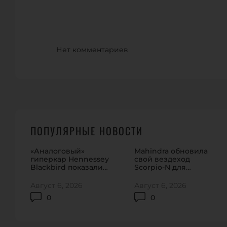
Нет комментариев
ПОПУЛЯРНЫЕ НОВОСТИ
«Аналоговый»
Mahindra обновила
гиперкар Hennessey
свой вездеход
Blackbird показали
Scorpio-N для
на видео
домашнего рынка
Август 6, 2026
Август 6, 2026
0
0