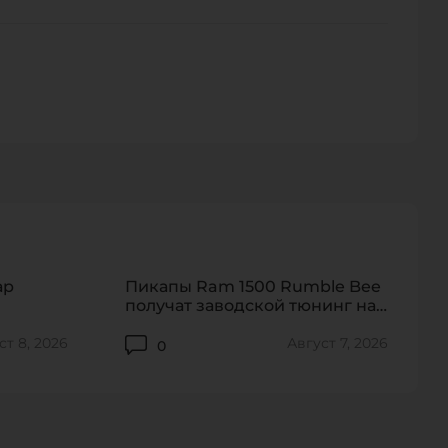
персональных данных.
130
265
ар
Пикапы Ram 1500 Rumble Bee
получат заводской тюнинг на
912 сил
ст 8, 2026
Август 7, 2026
0