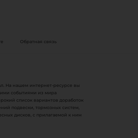
те
Обратная связь
л. На нашем интернет-ресурсе вы
жими событиями из мира
ирокий список вариантов доработок
ний подвески, тормозных систем,
есных дисков, с прилагаемой к ним