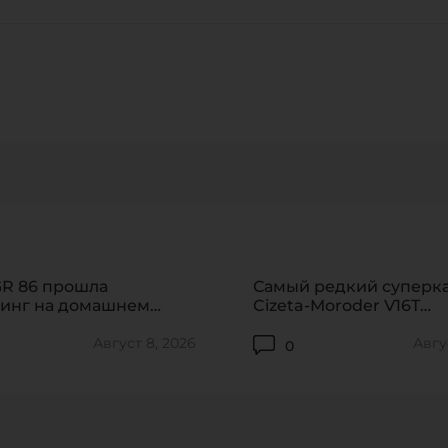
я соглашаюсь на обработку 
CANCEL
ОТПРАВИТЬ
Нажимая на кнопку «ОТПРАВИТЬ» или используя адрес
обратной связи support@formacar.com, я
соглашаюсь на
обработку персональных данных
.
87
ПЕРЕЙТИ
GR 86 прошла
Самый редкий суперк
линг на домашнем
Cizeta-Moroder V16T
отправился на торги
Август 8, 2026
Авгу
0