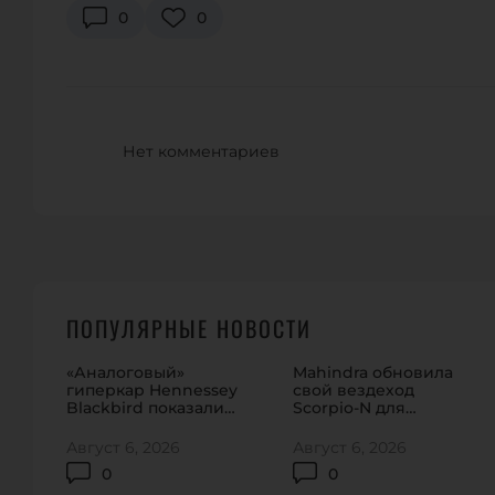
0
0
Нет комментариев
ПОПУЛЯРНЫЕ НОВОСТИ
«Аналоговый»
Mahindra обновила
гиперкар Hennessey
свой вездеход
Blackbird показали
Scorpio-N для
на видео
домашнего рынка
Август 6, 2026
Август 6, 2026
0
0