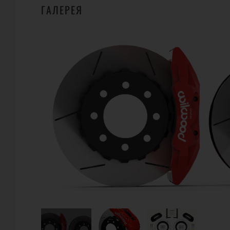
ГАЛЕРЕЯ
ГДЕ КУПИТЬ?
24
WILWOOD
4700 Calle Bolero Camarillo, CA 93012 USA, ,
Телефон:
+1 (805) 388-1188
URL:
http://www.wilwood.com
E-Mail: