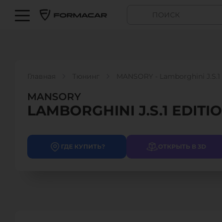
Главная
Тюнинг
MANSORY - Lamborghini J.S.1 
MANSORY
LAMBORGHINI J.S.1 EDITI
ГДЕ КУПИТЬ?
ОТКРЫТЬ В 3D