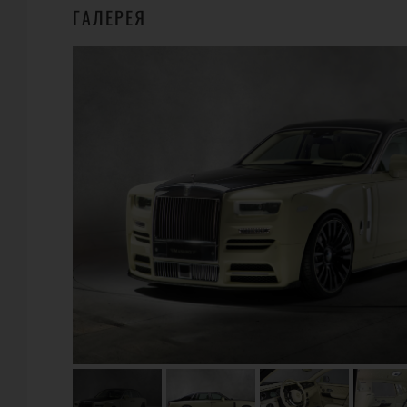
ГАЛЕРЕЯ
ГДЕ КУПИТЬ?
83
MANSORY
Wunsiedler Str. 1 95682 Brand Germany
Телефон:
+49 (0) 92 36 / 96 82 0
URL:
http://www.mansory.com/
E-Mail:
info@mansory.com