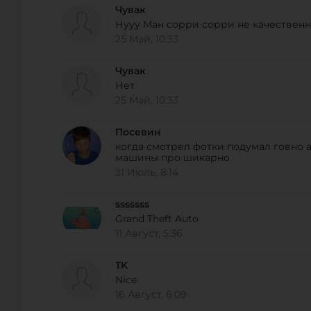
Чувак
Нууу Ман сорри сорри не качественно
25 Май, 10:33
DESIGNO MOTORING , INC.
45891 Woodland Rd, Sterling, VA 20166, США
Чувак
Нет
Телефон:
+1 571-207-6665
25 Май, 10:33
URL:
http://designomotoring.com
E-Mail:
Посевин
когда смотрел фотки подумал говно а
машины про шикарно
31 Июль, 8:14
CREATIVE BESPOKE
7014 E Camelback Rd Scottsdale, AZ 85251
sssssss
Телефон:
+1 480-941-2140
Grand Theft Auto
URL:
http://www.creativebespoke.com/
11 Август, 5:36
E-Mail:
TK
Nice
16 Август, 6:09
HORSEPOWER FREAKS