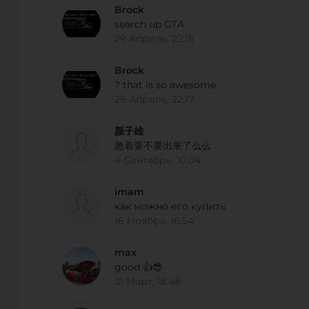
Brock
E-Mail:
bdantzler@ogaracoach.com
search up GTA
29 Апрель, 22:16
TUNING EMPIRE
Brock
Miami, North America
? that is so awesome
Телефон:
+1 786 220 3229
29 Апрель, 22:17
URL:
http://tuningempire.com
颜子雄
E-Mail:
info@tuningempire.us
急着要不要出来了么么
4 Сентябрь, 10:04
SAS SUPRCARS
imam
609 Avenue des Lions, Fréjus, Франция
как можно его купить
16 Ноябрь, 16:54
Телефон:
+33 0494559607
URL:
http://www.suprcars.fr
max
E-Mail:
direction@suprcars.fr
good 👍😎
31 Март, 18:48