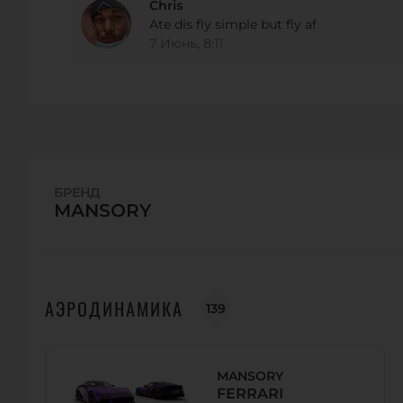
SUPRCARS
Chris
Ate dis fly simple but fly af
4 Rue des Condamines 38320 Bresson
7 Июнь, 8:11
Телефон:
+33 (0)476621619
URL:
http://www.suprcars.fr/
E-Mail:
contact@suprcars.fr direction@SupRcars.fr
SAS SUPRCARS
БРЕНД
4 Rue des Condamines 38320 Bresson, France
MANSORY
Телефон:
+33 (0) 476 621 619
URL:
http://www.suprcars.fr
E-Mail:
contact@suprcars.fr
АЭРОДИНАМИКА
139
FEDE RACING
Via Lungro 35 00178 Roma Italy
MANSORY
Телефон:
+39 06 7128 9051
FERRARI