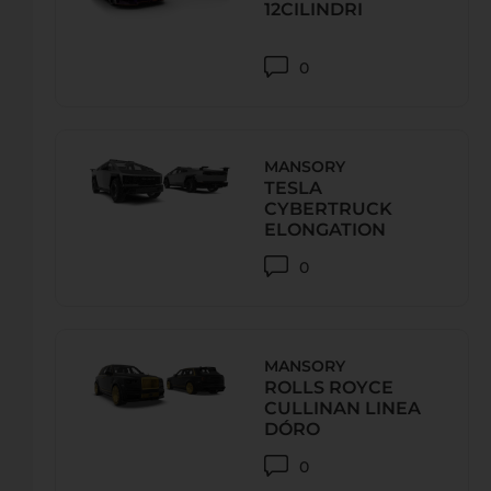
URL:
www.federacing.it
12CILINDRI
E-Mail:
michaela.findenig@federacing.it
0
PRODRIVE
10900, Bangkok, 99/276 Ratchada Rd., Chankasem, Jatuja
MANSORY
Телефон:
+66 89 996 9900
TESLA
CYBERTRUCK
URL:
https://www.prodrive-shop.com/
ELONGATION
E-Mail:
prodriveshop@yahoo.co.th
0
PRODRIVE
10170, Salathamasob. Bangkok, 88/5 Karnjanabhisek Rd
MANSORY
Телефон:
+ 087-927-8889
ROLLS ROYCE
CULLINAN LINEA
URL:
https://www.prodrive-shop.com/
DÓRO
E-Mail:
Toyprodrive@hotmail.com
0