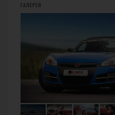
ГАЛЕРЕЯ
ГДЕ КУПИТЬ?
1
VILNER
3 St. L. Kostov str., 1407 Sofia, Bulgaria
Телефон:
+359/893623018
URL:
http://www.vilner.eu
E-Mail:
office@vilner.eu