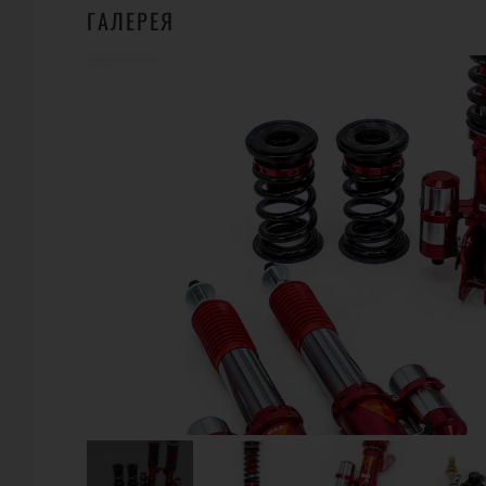
ГАЛЕРЕЯ
ГДЕ КУПИТЬ?
5
GODSPEED PROJECT
2518 Continental Ave. El Monte, CA 91733 USA
Телефон:
+1 626-442-3988
URL:
https://godspeedproject.com
E-Mail: