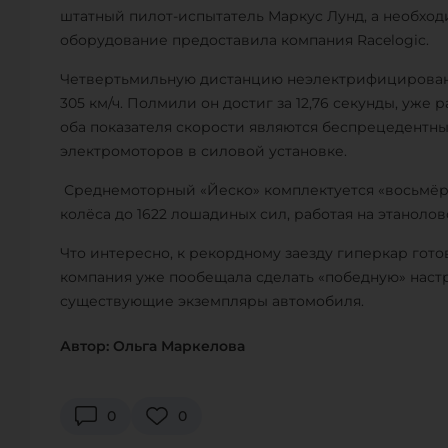
штатный пилот-испытатель Маркус Лунд, а необхо
оборудование предоставила компания Racelogic.
Четвертьмильную дистанцию неэлектрифицированн
305 км/ч. Полмили он достиг за 12,76 секунды, уже 
оба показателя скорости являются беспрецедентн
электромоторов в силовой установке.
Среднемоторный «Йеско» комплектуется «восьмёрко
колёса до 1622 лошадиных сил, работая на этанолов
Что интересно, к рекордному заезду гиперкар гот
компания уже пообещала сделать «победную» настр
существующие экземпляры автомобиля.
Автор: Ольга Маркелова
0
0