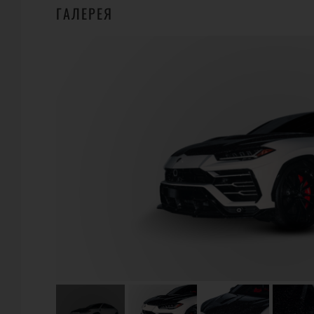
ГАЛЕРЕЯ
ГДЕ КУПИТЬ?
1
1016 INDUSTRIES
218 SE 14th St, Майами, Флорида 33131, США
Телефон:
+1 (908) 285-3250
URL:
https://www.1016industries.com/
E-Mail:
INFO@1016INDUSTRIES.COM