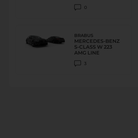
0
PARTSBOUTIQUE.RU
Смоленская ул., 33, 11, Санкт-Петербург, 196084
BRABUS
Телефон:
+7 (812) 458-46-62, +7 (911) 197-97-28
MERCEDES-BENZ
S-CLASS W 223
URL:
http://partsboutique.ru
AMG LINE
E-Mail:
info@partsboutique.ru
3
ALARM SERVICE RUBLEVKA
12 Rublevskoe st. 121615 Moskow Russia
Телефон:
+7 (495) 730 - 0999
URL:
http://www.brabus.ru
E-Mail:
alexander@brabus.ru
MAJOR WHEELS