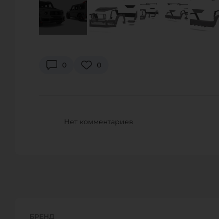
A1 AUTO
196143 Россия, Санкт-Петербург, ул. Орджоникидзе, д. 
Телефон:
+ 7(812) 449 05 13
0
0
URL:
http://a1autospb.ru
E-Mail:
esk@a1auto.ru
PRO-TUNING COMPANY
Нет комментариев
г. Краснодар, п. Знаменский, ул. Светлая 13/2
Телефон:
+7 (918) 979 77 88
URL:
http://protuning-company.ru
E-Mail:
info@protuning-company.ru
ООО МБ-ЗАПАД
БРЕНД
г. Москва, ул. Верейская, 29 стр. 1 Москва