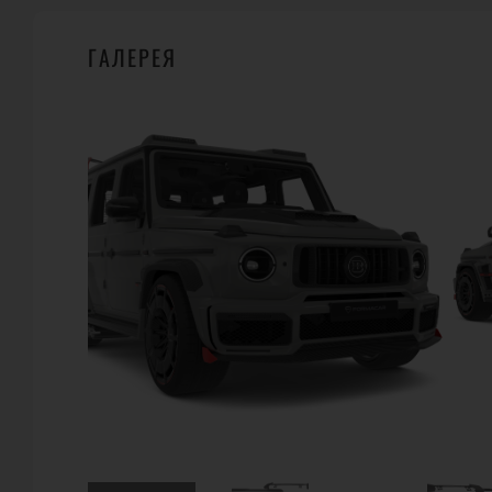
ГАЛЕРЕЯ
ГДЕ КУПИТЬ?
335
BRABUS
Brabus-Allee D-46240 Bottrop Germany
Телефон:
+49 20 41 / 777-0
URL:
http://www.brabus.com https://q-wheels.com
E-Mail:
info@brabus.com