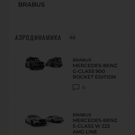
BRABUS
Телефон:
+7 (495)781-17-47, доб. 105
URL:
www.mb-zapad.ru
E-Mail:
talachev.ev@mbzapad.ru
АЭРОДИНАМИКА
42
A1 ALARM SERVICE
Kutuzovsky Avenue, 36, Moscow, Россия
BRABUS
Телефон:
+7-495-5141621
MERCEDES-BENZ
URL:
http://alarmservice.ru/brands/ac-schnitzer
G-CLASS 900
ROCKET EDITION
E-Mail:
a1tuning@rambler.ru
0
A1 ALARM SERVICE
Vavilova Str., H. 13, 117312, Moscow
BRABUS
Телефон:
+7 (495) 730 10 30
MERCEDES-BENZ
URL:
http://alarmservice.ru/brands/ac-schnitzer
S-CLASS W 223
AMG LINE
E-Mail:
7301030@alarmservice.ru, gleb@alarmservic