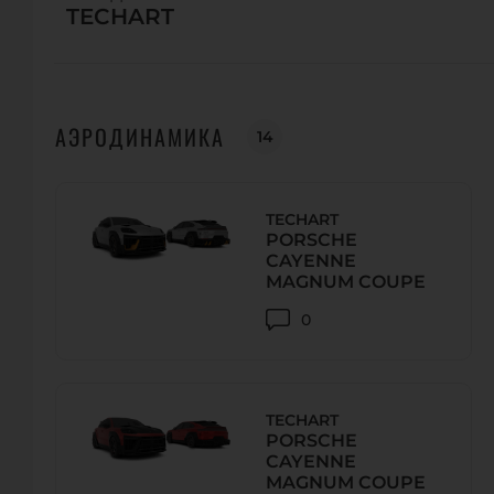
TECHART
Телефон:
+44 (0) 151 4255 911
URL:
http://www.tech9.ms/
E-Mail:
sales@tech9.ms
АЭРОДИНАМИКА
14
WHEELS BOUTIQUE
7200 SW 41ST STREET MIAMI, FLORIDA 33155
TECHART
Телефон:
+1 786-249-0127
PORSCHE
URL:
https://wheelsboutique.com
CAYENNE
MAGNUM COUPE
E-Mail:
info@wheelsboutique.com
0
F355 AUTOMOBILE TECHNIC
16560 NW 10th ave, Miami, FL 33169
TECHART
Телефон:
+1 305-563-5555
PORSCHE
URL:
http://f355miami.com/
CAYENNE
MAGNUM COUPE
E-Mail:
info@f355miami.com