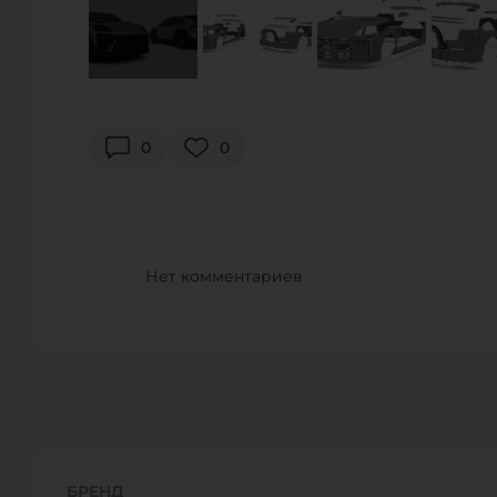
PRO-TUNING COMPANY
г. Краснодар, п. Знаменский, ул. Светлая 13/2
Телефон:
+7 (918) 979 77 88
0
0
URL:
http://protuning-company.ru
E-Mail:
info@protuning-company.ru
PARR
Нет комментариев
5 The Faraday Centre, Faraday Road, RH10 9PX Crawley, W
Телефон:
+44 (0)1293 537 911
URL:
http://www.parr-uk.co.uk/
E-Mail:
performance@parr-uk.co.uk
TECH 9 MOTORSPORT LTD.
БРЕНД
Hale Garage, Hale Road, Hale, L24 5RB Liverpool