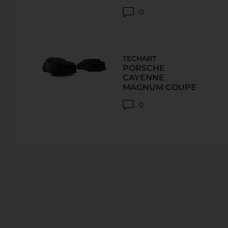
0
DESIGNO MOTORING , INC.
45891 Woodland Rd, Sterling, VA 20166, США
TECHART
Телефон:
+1 571-207-6665
PORSCHE
CAYENNE
URL:
http://designomotoring.com
MAGNUM COUPE
E-Mail:
0
HOUSE MOTORSPORTS
1567 E Walnut St, Pasadena, CA 91106,
Телефон:
+1 626-765-9111
URL:
http://housemotorsports.com
E-Mail:
info@housemotorsports.com
HORSEPOWER FREAKS