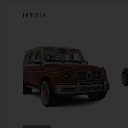
ГАЛЕРЕЯ
ГДЕ КУПИТЬ?
1
CARLEX DESIGN
ul. Świerkowicka 41 43-502 Czechowice-Dziedzice Poland
Телефон:
+48 797 357 123
URL:
http://www.carlexdesign.com
E-Mail:
carlex@carlex.pl