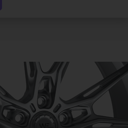
?
1
eine, Germany
712
force.de
orce.de