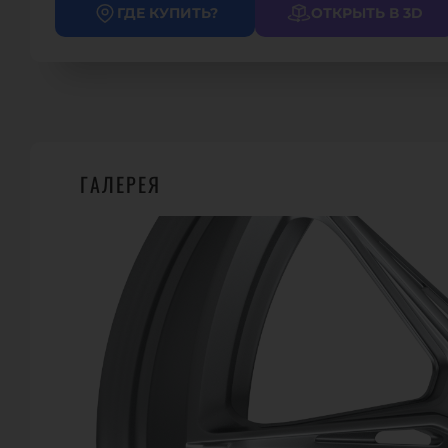
ГДЕ КУПИТЬ?
ОТКРЫТЬ В 3D
ГАЛЕРЕЯ
ГДЕ КУПИТЬ
WHEEL FORCE
Morsestraße 7, 48432 Rh
Телефон.:
+49 5971 805
URL:
https://wheel
E-Mail:
info@wheelf