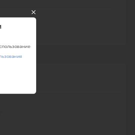
vant to you.
 also contains a vast assortment of tires, wheels,
, brakes, tuning parts and other car products and
l around the world. All ads are classified for your
И
or free? Don’t forget to tell your friends about us!
использование
льзования
ТПРАВИТЬ
персональных данных.