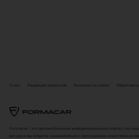
О нас
Редакция новостей
Реклама на сайте
Обратная с
ОБРАТНА
EVENTS
Также, вы можете отправить 
Formacar - это автомобильный информационный портал. На наш
ресурсе вы можете ознакомиться с последними новостями и с