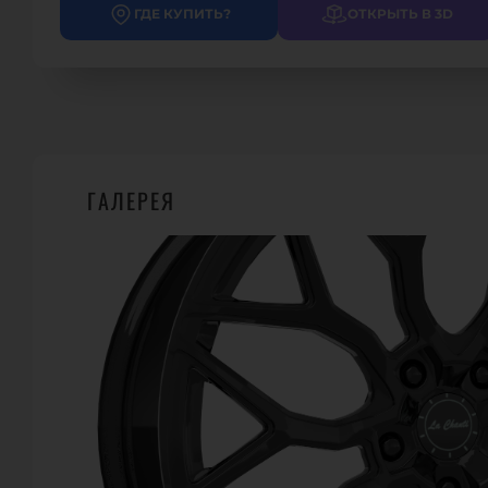
ГДЕ КУПИТЬ?
ОТКРЫТЬ В 3D
ГАЛЕРЕЯ
ГДЕ КУПИТЬ?
1
LACHANTI PERFOMANCE
Schumannstraße 2, 73066 Uhingen, Германия
Телефон.:
+49 7161 / 808 444 0
URL:
https://lachanti.de/
E-Mail:
info@lachanti.de