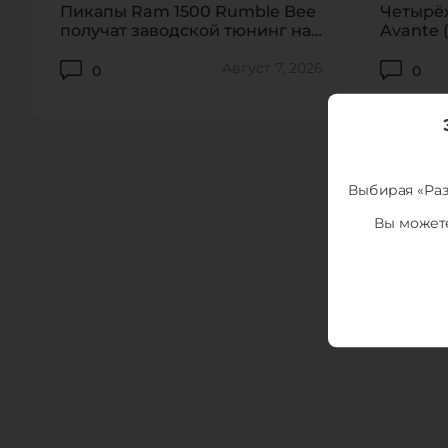
Пикапы Ram 1500 Rumble Bee
Четырё
получат заводской тюнинг на
Avante (
912 сил
обновил
Август 7, 2026
0
0
Выбирая «Раз
Вы можете