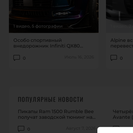
1 видео, 5 фотографии
1 видео, 
Особо спортивный
Alpine в
внедорожник Infiniti QX80
перевест
выйдет не ранее 2028 года
электрот
Июль 16, 2026
0
0
EVENTS
ПОПУЛЯРНЫЕ НОВОСТИ
Пикапы Ram 1500 Rumble Bee
Четырё
получат заводской тюнинг на
Avante (
912 сил
обновил
Август 7, 2026
0
0