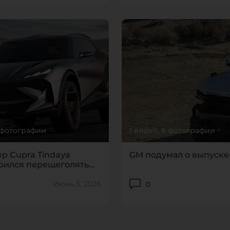
5 фотографии
1 видео, 6 фотографии
р Cupra Tindaya
GM подумал о выпуске
рился перещеголять
ini Urus
Июнь 3, 2026
0