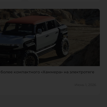
 более компактного «Хаммера» на электротяге
Июнь 1, 2026