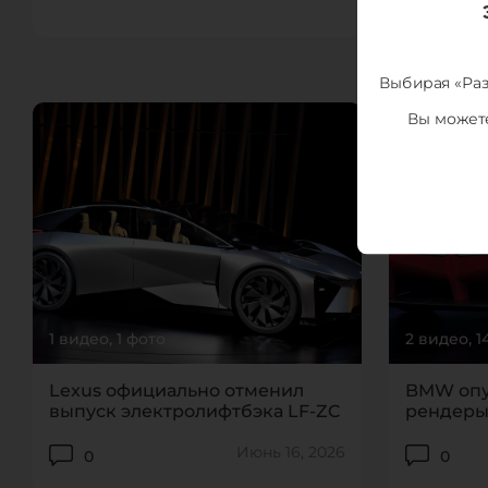
Выбирая «Раз
Вы можете
1 видео, 1 фото
2 видео, 
Lexus официально отменил
BMW опу
выпуск электролифтбэка LF-ZC
рендеры
электро
Июнь 16, 2026
0
0