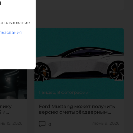
И
or free? Don’t forget to tell your friends about us!
использование
льзования
ТПРАВИТЬ
персональных данных.
1 видео, 8 фотографии
блику
Ford Mustang может получить
 и
версию с четырёхдверным
кузовом
130
265
ь 15, 2026
Июнь 9, 2026
0