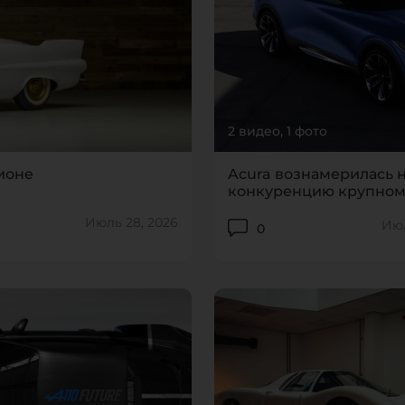
2 видео, 1 фото
ционе
Acura вознамерилась н
конкуренцию крупном
TX
Июль 28, 2026
Июл
0