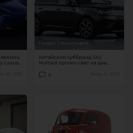
1 видео, 3 фотографии
авязать
Китайский суббренд Sky
у Lexus
Nomad пролил свет на две
новинки
ь 23, 2026
Июль 17, 2026
0