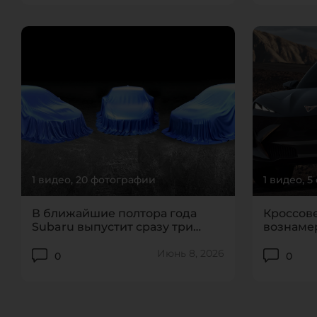
1 видео, 20 фотографии
1 видео, 
В ближайшие полтора года
Кроссове
Subaru выпустит сразу три
вознаме
новинки с МКПП
Lamborgh
Июнь 8, 2026
0
0