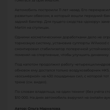
гоняться за оригиналом.
Автомобиль построили 11 лет назад. Его перекрас
развитым обвесом, в который вошли передний бамп
задний бампер. Для пущего сходства «донору» зам
Martin на ступицах.
Одними косметическими доработками дело не огр
тормозную систему, установив суппорты Wilwood 
смонтировал стабилизатор поперечной устойчивост
поменял на спортивные, чтобы улучшить динамику а
Под капотом продолжил работу четырехцилиндровый 
обновок ему достался только воздухозаборник HKS
«восьмёркой» на 430 лошадиных сил, с которой то
треке (см. видео).
По словам владельца, на один тюнинг (без учёта ст
$10 000. На днях автомобиль выручил на онлайн-ау
Автор: Ольга Маркелова