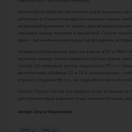
пересмотрят моторную линейку.
Автомобиль обретёт абсолютно иную лицевую часть
деталями в стилистике других новинок марки, ин
воздухозаборниками по краям, другая радиаторная
накладку между капотом и решёткой. Силуэт маши
одно – затемнённая накладка под фонарями, котор
Размеры обновлённой версии равны 4710 х 1780 х 1
крупнее: между осями добавится 50 мм, длина увел
Corolla 2,0-литровый мотор мощностью 171 л. с.: п
двигателями объёмом 1,2 и 1,5 л. Альтернатива – ги
агрегата отдачей 98 л. с., но подробностей о её э
Сейчас Toyota Corolla (см. видео) стоит в стране от
рестайлинговый вариант и как изменится цена, нея
Автор: Ольга Маркелова