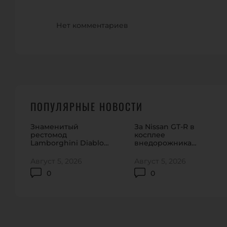
Нет комментариев
ПОПУЛЯРНЫЕ НОВОСТИ
Знаменитый
За Nissan GT-R в
рестомод
косплее
Lamborghini Diablo
внедорожника
сбросит крышу
никто не дал и
полцены
Август 5, 2026
Август 5, 2026
0
0