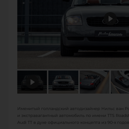
Именитый голландский автодизайнер Нильс ван Ро
и экстравагантный автомобиль по имени TTS Roadst
Audi TT в духе официального концепта из 90-х годов