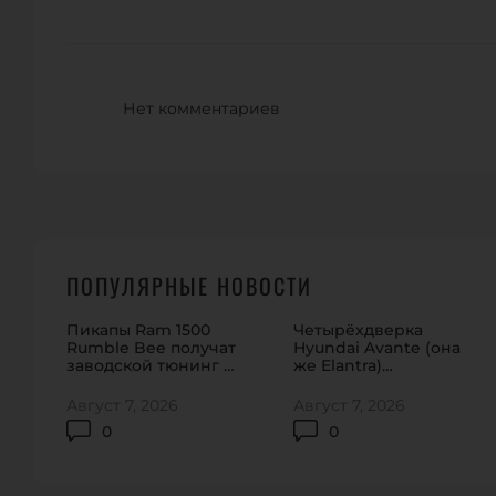
Нет комментариев
ПОПУЛЯРНЫЕ НОВОСТИ
Пикапы Ram 1500
Четырёхдверка
Rumble Bee получат
Hyundai Avante (она
заводской тюнинг на
же Elantra)
912 сил
обновилась в Корее
Август 7, 2026
Август 7, 2026
0
0