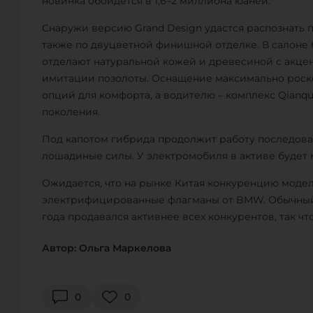
новинка обойдётся в 1,6–2 миллиона юаней.
Снаружи версию Grand Design удастся распознать 
также по двуцветной финишной отделке. В салоне б
отделают натуральной кожей и древесиной с акцен
имитации позолоты. Оснащение максимально роск
опций для комфорта, а водителю – комплекс Qianqu
поколения.
Под капотом гибрида продолжит работу последоват
лошадиные силы. У электромобиля в активе будет 
Ожидается, что на рынке Китая конкуренцию модели
электрифицированные флагманы от BMW. Обычный S
года продавался активнее всех конкурентов, так чт
Автор: Ольга Маркелова
0
0