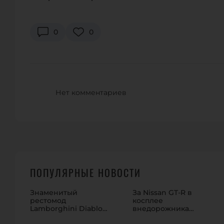
0
0
Нет комментариев
ПОПУЛЯРНЫЕ НОВОСТИ
Знаменитый
За Nissan GT-R в
рестомод
косплее
Lamborghini Diablo
внедорожника
сбросит крышу
никто не дал и