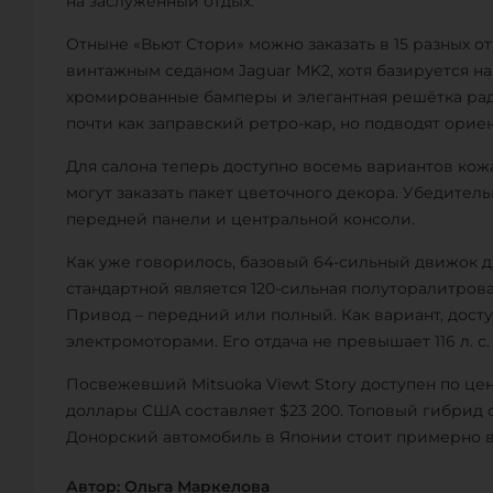
на заслуженный отдых.
Отныне «Вьют Стори» можно заказать в 15 разных о
винтажным седаном Jaguar MK2, хотя базируется на 
хромированные бамперы и элегантная решётка рад
почти как заправский ретро-кар, но подводят ори
Для салона теперь доступно восемь вариантов кож
могут заказать пакет цветочного декора. Убедител
передней панели и центральной консоли.
Как уже говорилось, базовый 64-сильный движок д
стандартной является 120-сильная полуторалитров
Привод – передний или полный. Как вариант, досту
электромоторами. Его отдача не превышает 116 л. с.
Посвежевший Mitsuoka Viewt Story доступен по цене
доллары США составляет $23 200. Топовый гибрид об
Донорский автомобиль в Японии стоит примерно 
Автор: Ольга Маркелова