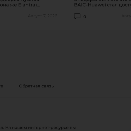
она же Elantra)
BAIC-Huawei стал дост
ась в Корее
предзаказам
Август 7, 2026
Авгу
0
те
Обратная связь
л. На нашем интернет-ресурсе вы