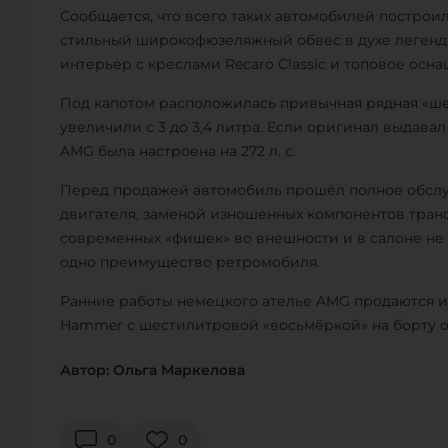
Сообщается, что всего таких автомобилей построил
стильный широкофюзеляжный обвес в духе леген
интерьер с креслами Recaro Classic и топовое осн
Под капотом расположилась привычная рядная «ше
увеличили с 3 до 3,4 литра. Если оригинал выдавал
AMG была настроена на 272 л. с.
Перед продажей автомобиль прошёл полное обсл
двигателя, заменой изношенных компонентов тран
современных «фишек» во внешности и в салоне не 
одно преимущество ретромобиля.
Ранние работы немецкого ателье AMG продаются и н
Hammer с шестилитровой «восьмёркой» на борту о
Автор: Ольга Маркелова
0
0