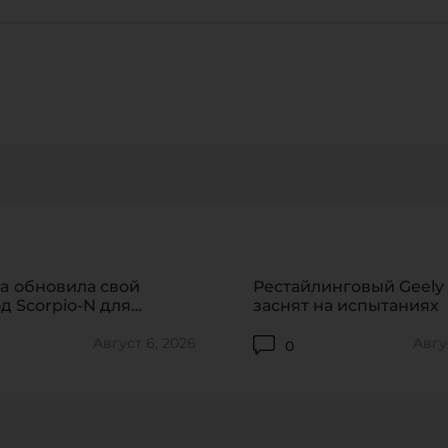
я соглашаюсь на обработку 
CANCEL
ОТПРАВИТЬ
Нажимая на кнопку «ОТПРАВИТЬ» или используя адрес
обратной связи support@formacar.com, я
соглашаюсь на
обработку персональных данных
.
87
ПЕРЕЙТИ
a обновила свой
Рестайлинговый Geely
д Scorpio-N для
заснят на испытаниях
его рынка
Август 6, 2026
Авгу
0