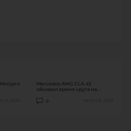
персональных данных.
130
265
 Monjaro
Mercedes-AMG CLA 45
обновил время круга на
«Северной петле»
ст 6, 2026
Август 6, 2026
0