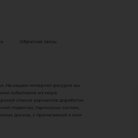
те
Обратная связь
л. На нашем интернет-ресурсе вы
жими событиями из мира
ирокий список вариантов доработок
ний подвески, тормозных систем,
есных дисков, с прилагаемой к ним