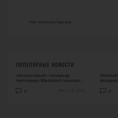
Нет комментариев
ПОПУЛЯРНЫЕ НОВОСТИ
«Аналоговый» гиперкар
Mahindr
Hennessey Blackbird показали
вездехо
на видео
домашн
Август 6, 2026
0
0