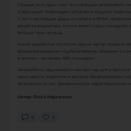
Правда, есть одно «но». Хотя внешне автомобиль с
старенький Volkswagen Lamando в искусно подогна
У него настоящие фары из каталога BMW, неоригин
решётка радиатора, только вместо двух «ноздрей» 
больше трёх метров.
Какие доработки постигли шасси, автор проекта не 
фольксвагеновская «турбочетвёрка» объёмом 1,4 ли
в активе – не менее 480 «лошадок».
Автомобиль задумывался как арт-кар для участия в 
одно кресло водителя и десяток бесформенных си
безопасности нет. Динамические характеристики н
Автор: Ольга Маркелова
0
0