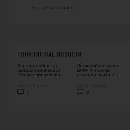
Нет комментариев
ПОПУЛЯРНЫЕ НОВОСТИ
Электромобиль от
Легковой пикап из
бывшего инженера
BMW M4 Comp
«Теслы» превзошёл
оценили почти в 100
«Кибертрак» по тяге
тысяч долларов
Август 9, 2026
Август 8, 2026
0
0