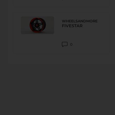
REIFEN MÜLLER KG
WHEELSANDMORE
Rudolf-Diesel-Straße 2, 86551 Айхах, Aichach-Friedberg,
FIVESTAR
Телефон:
+4908251 87650
URL:
-
0
E-Mail:
REIFEN MÜLLER KG
Reundorfer Str. 4, 96215 Lichtenfels, Германия
Телефон:
+49 (0)9571/7580-0
URL:
-
E-Mail:
lichtenfels@reifen-mueller.com
ASTON MARTIN ALLGÄU – CAMELOT CAR COMPANY GM