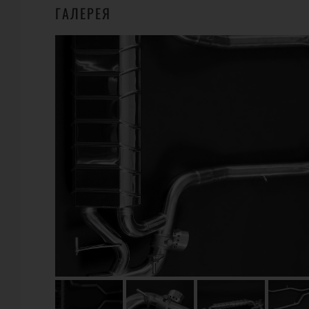
ГАЛЕРЕЯ
ГДЕ КУПИТЬ?
39
WHEELSANDMORE
Carl - Alexander - Pl. 5, 52499 Baesweiler
Телефон:
+49-2401-60569-0
URL:
https://wheelsandmore.de/
E-Mail:
info@wheelsandmore.de