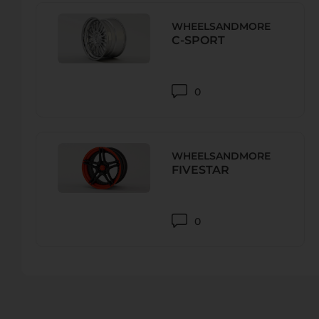
WHEELSANDMORE
C-SPORT
REIFEN MÜLLER KG
Rudolf-Diesel-Straße 2, 86551 Айхах, Aichach-Friedberg,
Телефон.:
+4908251 87650
0
URL:
-
E-Mail:
WHEELSANDMORE
FIVESTAR
REIFEN MÜLLER KG
Reundorfer Str. 4, 96215 Lichtenfels, Германия
Телефон.:
+49 (0)9571/7580-0
0
URL:
-
E-Mail:
lichtenfels@reifen-mueller.com
ASTON MARTIN ALLGÄU – CAMELOT CAR COMPANY GM