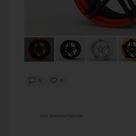
US RESTORATION LLC
7656 East 46th Street, Талса, OK 74145, США
Телефон.:
+1 844-737-8666
URL:
https://www.restoration-us.com/
E-Mail:
info@restoration-us.com
WORLD MOTORSPORTS
2170 West 190th Street, Torrance, CA 90504, США
0
0
Телефон.:
+1 310-533-8900
URL:
https://www.world-motorsports.com/
E-Mail:
sales@world-motorsports.com
Нет комментариев
WORLD MOTORSPORTS
3000 Kutztown Road PA 19605 United States