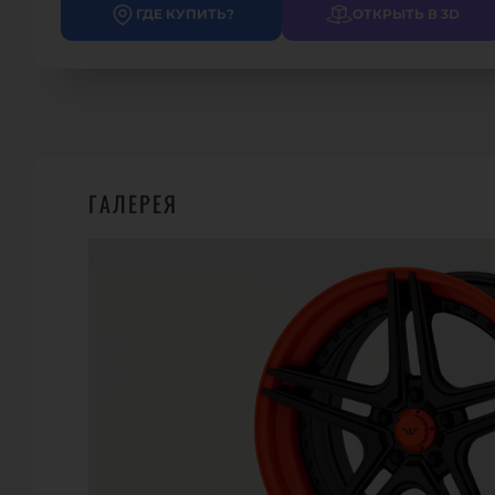
ГДЕ КУПИТЬ?
ОТКРЫТЬ В 3D
ГАЛЕРЕЯ
ГДЕ КУПИТЬ?
39
WHEELSANDMORE
Carl - Alexander - Pl. 5, 52499 Baesweiler
Телефон.:
+49-2401-60569-0
URL:
https://wheelsandmore.de/
E-Mail:
info@wheelsandmore.de