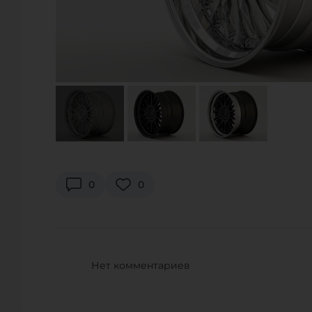
US RESTORATION LLC
7656 East 46th Street, Талса, OK 74145, США
Телефон.:
+1 844-737-8666
URL:
https://www.restoration-us.com/
E-Mail:
info@restoration-us.com
WORLD MOTORSPORTS
2170 West 190th Street, Torrance, CA 90504, США
0
0
Телефон.:
+1 310-533-8900
URL:
https://www.world-motorsports.com/
E-Mail:
sales@world-motorsports.com
Нет комментариев
WORLD MOTORSPORTS
3000 Kutztown Road PA 19605 United States