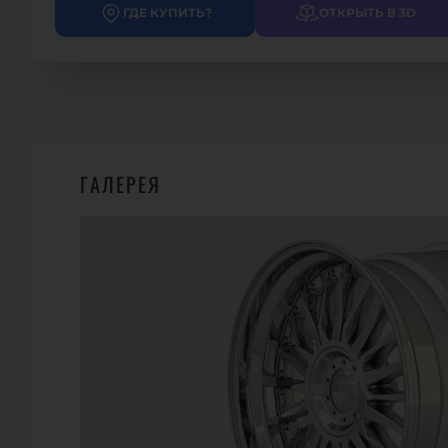
ГДЕ КУПИТЬ?
ОТКРЫТЬ В 3D
ГАЛЕРЕЯ
ГДЕ КУПИТЬ?
39
WHEELSANDMORE
Carl - Alexander - Pl. 5, 52499 Baesweiler
Телефон.:
+49-2401-60569-0
URL:
https://wheelsandmore.de/
E-Mail:
info@wheelsandmore.de