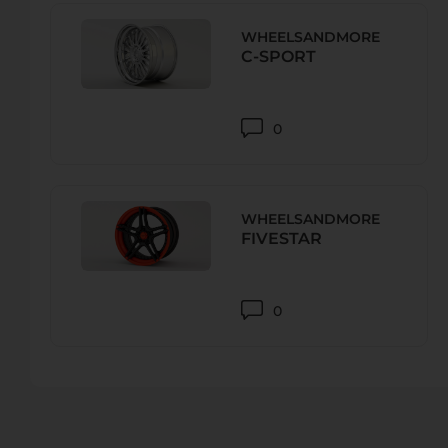
WHEELSANDMORE
C-SPORT
REIFEN MÜLLER KG
Rudolf-Diesel-Straße 2, 86551 Айхах, Aichach-Friedberg,
Телефон.:
+4908251 87650
0
URL:
-
E-Mail:
WHEELSANDMORE
FIVESTAR
REIFEN MÜLLER KG
Reundorfer Str. 4, 96215 Lichtenfels, Германия
Телефон.:
+49 (0)9571/7580-0
0
URL:
-
E-Mail:
lichtenfels@reifen-mueller.com
ASTON MARTIN ALLGÄU – CAMELOT CAR COMPANY GM