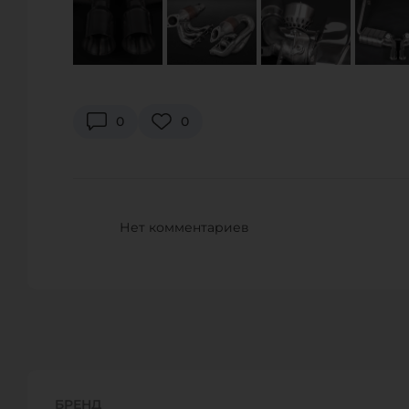
US RESTORATION LLC
7656 East 46th Street, Талса, OK 74145, США
Телефон:
+1 844-737-8666
0
0
URL:
https://www.restoration-us.com/
E-Mail:
info@restoration-us.com
WORLD MOTORSPORTS
Нет комментариев
2170 West 190th Street, Torrance, CA 90504, США
Телефон:
+1 310-533-8900
URL:
https://www.world-motorsports.com/
E-Mail:
sales@world-motorsports.com
WORLD MOTORSPORTS
БРЕНД
3000 Kutztown Road PA 19605 United States