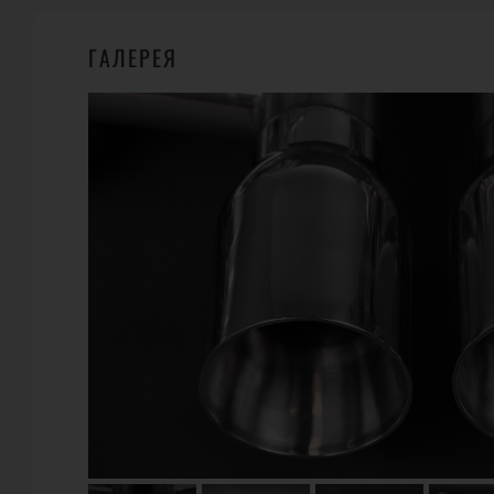
ГАЛЕРЕЯ
ГДЕ КУПИТЬ?
39
WHEELSANDMORE
Carl - Alexander - Pl. 5, 52499 Baesweiler
Телефон:
+49-2401-60569-0
URL:
https://wheelsandmore.de/
E-Mail:
info@wheelsandmore.de