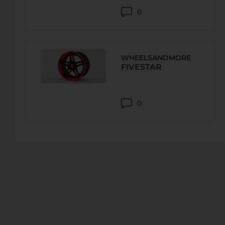
0
REIFEN MÜLLER KG
Rudolf-Diesel-Straße 2, 86551 Айхах, Aichach-Friedberg,
WHEELSANDMORE
Телефон:
+4908251 87650
FIVESTAR
URL:
-
E-Mail:
0
REIFEN MÜLLER KG
Reundorfer Str. 4, 96215 Lichtenfels, Германия
Телефон:
+49 (0)9571/7580-0
URL:
-
E-Mail:
lichtenfels@reifen-mueller.com
ASTON MARTIN ALLGÄU – CAMELOT CAR COMPANY GM