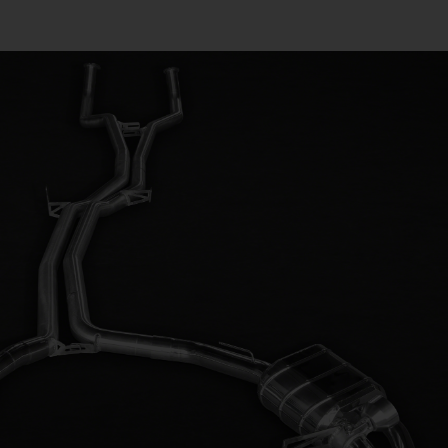
?
39
52499 Baesweiler
569-0
lsandmore.de/
andmore.de