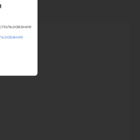
l around the world. All ads are classified for your
И
or free? Don’t forget to tell your friends about us!
использование
льзования
ТПРАВИТЬ
персональных данных.
130
265