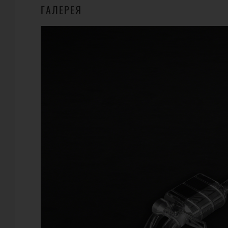
ГАЛЕРЕЯ
ГДЕ КУПИТЬ
WHEELSANDMORE
Carl - Alexander - Pl. 5, 
Телефон:
+49-2401-60
URL:
https://whee
E-Mail:
info@wheels