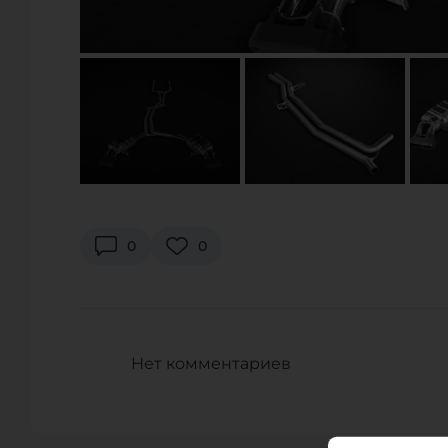
US RESTORATION LLC
7656 East 46th Street, Т
Телефон:
+1 844-737-8
URL:
https://www.
E-Mail:
info@restora
WORLD MOTORSPORTS
0
0
2170 West 190th Street, 
EVENTS
Телефон:
+1 310-533-8
URL:
https://www
E-Mail:
sales@world
Нет комментариев
WORLD MOTORSPORTS
3000 Kutztown Road PA 1