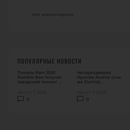
Нет комментариев
ПОПУЛЯРНЫЕ НОВОСТИ
Пикапы Ram 1500
Четырёхдверка
Rumble Bee получат
Hyundai Avante (она
заводской тюнинг на
же Elantra)
912 сил
обновилась в Корее
Август 7, 2026
Август 7, 2026
0
0