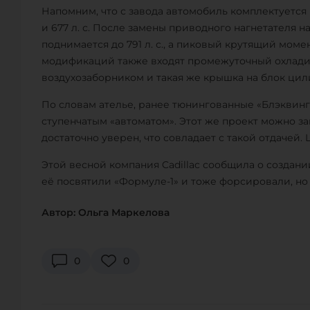
Напомним, что с завода автомобиль комплектуется
и 677 л. с. После замены приводного нагнетателя 
поднимается до 791 л. с., а пиковый крутящий моме
модификаций также входят промежуточный охладите
воздухозаборником и такая же крышка на блок цил
По словам ателье, ранее тюнингованные «Блэквинги
ступенчатым «автоматом». Этот же проект можно з
достаточно уверен, что совладает с такой отдачей.
Этой весной компания Cadillac сообщила о создани
её посвятили «Формуле-1» и тоже форсировали, но не
Автор: Ольга Маркелова
0
0