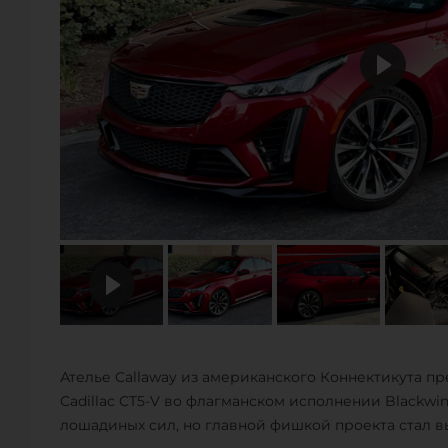
Ателье Callaway из американского Коннектикута п
Cadillac CT5-V во флагманском исполнении Blackwin
лошадиных сил, но главной фишкой проекта стал 