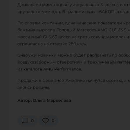
Движок позаимствован у актуального S-класса и отпр
крутящего момента. В трансмиссии – 6АКПП, а сз
По словам компании, динамические показатели кро
бензина выросла. Топовый Mercedes-AMG GLE 63 S наб
массивный GLS 63 всего на треть секунды медленне
ограничена на отметке 280 км/ч.
Снаружи новинки можно будет распознать по особ
воздухозаборным отверстиям и трёхлучевым паттер
из каталога AMG Performance.
Продажи в Северной Америке начнутся осенью, а 
анонсированы.
Автор: Ольга Маркелова
0
0