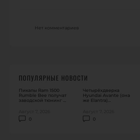
Нет комментариев
ПОПУЛЯРНЫЕ НОВОСТИ
Пикапы Ram 1500
Четырёхдверка
Rumble Bee получат
Hyundai Avante (она
заводской тюнинг на
же Elantra)
912 сил
обновилась в Корее
Август 7, 2026
Август 7, 2026
0
0