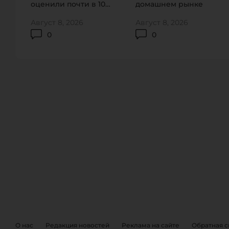
оценили почти в 100
домашнем рынке
тысяч долларов
Август 8, 2026
Август 8, 2026
0
0
ОБРАТНА
EVENTS
О нас
Редакция новостей
Реклама на сайте
Обратная с