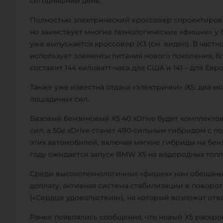
сегодняшний день.
Полностью электрический кроссовер спроектирова
но заимствует многие технологические «фишки» у 
уже выпускается кроссовер iX3 (см. видео). В частн
использует элементы питания нового поколения, б
составит 144 киловатт-часа для США и 141 – для Евр
Также уже известна отдача «электрички» iX5: два м
лошадиных сил.
Базовый бензиновый X5 40 xDrive будет комплекто
сил, а 50e xDrive станет 490-сильным гибридом с 
этих автомобилей, включая мягкие гибриды на бенз
году ожидается запуск BMW X5 на водородных топл
Среди высокотехнологичных «фишек» нам обещаны
доплату, активная система стабилизации в поворот
(«Сердце удовольствия»), на который возложат отв
Ранее появлялись сообщения, что новый X5 раскро