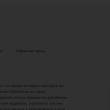
те
Обратная связь
л. На нашем интернет-ресурсе вы
жими событиями из мира
ирокий список вариантов доработок
ний подвески, тормозных систем,
есных дисков, с прилагаемой к ним