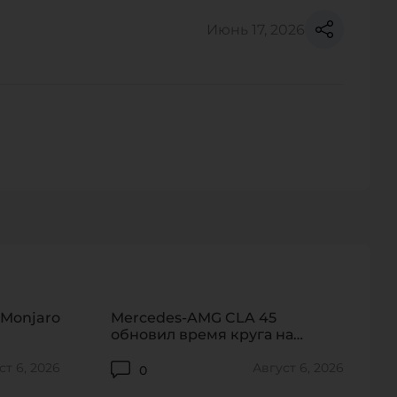
ТПРАВИТЬ
Июнь 17, 2026
персональных данных.
130
265
 Monjaro
Mercedes-AMG CLA 45
обновил время круга на
«Северной петле»
ст 6, 2026
Август 6, 2026
0