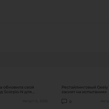
CANCEL
О
1:03
я соглашаюсь на обработку 
CANCEL
ОТПРАВИТЬ
Нажимая на кнопку «ОТПРАВИТЬ» или используя адрес
обратной связи support@formacar.com, я
соглашаюсь на
обработку персональных данных
.
87
ПЕРЕЙТИ
a обновила свой
Рестайлинговый Geely
д Scorpio-N для
заснят на испытаниях
его рынка
Август 6, 2026
Авгу
0