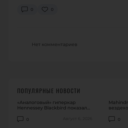
0
0
Нет комментариев
ПОПУЛЯРНЫЕ НОВОСТИ
«Аналоговый» гиперкар
Mahindr
Hennessey Blackbird показали
вездехо
на видео
домашн
Август 6, 2026
0
0